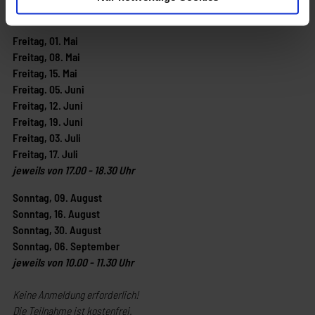
Folgende Termine sind für das Jahr 2026 geplant:
Freitag, 01. Mai
Freitag, 08. Mai
Freitag, 15. Mai
Freitag. 05. Juni
Freitag, 12. Juni
Freitag, 19. Juni
Freitag, 03. Juli
Freitag, 17. Juli
jeweils von 17.00 - 18.30 Uhr
Sonntag, 09. August
Sonntag, 16. August
Sonntag, 30. August
Sonntag, 06. September
jeweils von 10.00 - 11.30 Uhr
Keine Anmeldung erforderlich!
Die Teilnahme ist kostenfrei.