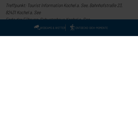
Treffpunkt: Tourist Information Kochel a. See, Bahnhofstraße 23,
82431 Kochel a. See
Ende der Führung: Schusterhaus Kochel a. See
WEBCAMS & WETTER
ENTDECKE-DICH-MOMENTE
Impressum
Gästebefragung
Datenschutz
Gemeindeverwaltung
Tourismus Kochelsee
Tourismus Walchensee
Barrierefreiheitserklärung
Service-Hotline:
+49-(0)8851-338
Tourist Information Kochel a. See