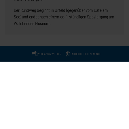
Der Rundweg beginnt in Urfeld (gegenüber vom Café am
See) und endet nach einem ca. 1-stündigen Spaziergang am
Walchensee Museum.
WEBCAMS & WETTER
ENTDECKE-DICH-MOMENTE
Impressum
Gästebefragung
Datenschutz
Gemeindeverwaltung
Tourismus Kochelsee
Tourismus Walchensee
Barrierefreiheitserklärung
Service-Hotline: