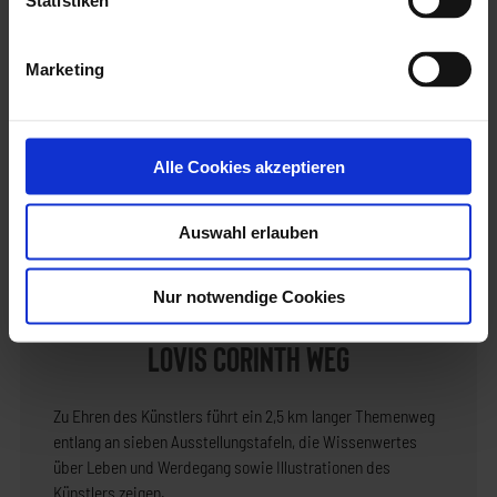
Statistiken
Walchensee Museum
Marketing
Lovis Corinth hielt sich von 1918 bis 1925 in seinem Haus am
Walchensee, im Ortsteil Urfeld auf. Dort schuf er die Walchensee-
Bilder, die noch zu seinen Lebzeiten heiß begehrte Sammlerobjekte
Alle Cookies akzeptieren
wurden.
Eine der bedeutendsten grafischen Sammlungen von Lovis Corinth in
Auswahl erlauben
Deutschland wird im
Walchensee-Museum
in Urfeld gezeigt.
Nur notwendige Cookies
Lovis Corinth Weg
Zu Ehren des Künstlers führt ein 2,5 km langer Themenweg
entlang an sieben Ausstellungstafeln, die Wissenwertes
über Leben und Werdegang sowie Illustrationen des
Künstlers zeigen.