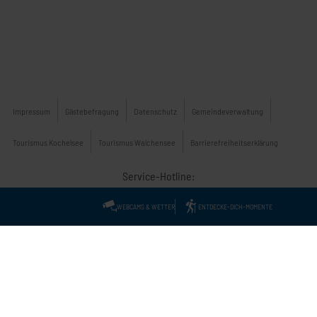
Impressum
Gästebefragung
Datenschutz
Gemeindeverwaltung
Tourismus Kochelsee
Tourismus Walchensee
Barrierefreiheitserklärung
Service-Hotline:
WEBCAMS & WETTER
ENTDECKE-DICH-MOMENTE
+49-(0)8851-338
Tourist Information Kochel a. See
&
+49-(0)8858-411
Tourist Information Walchensee