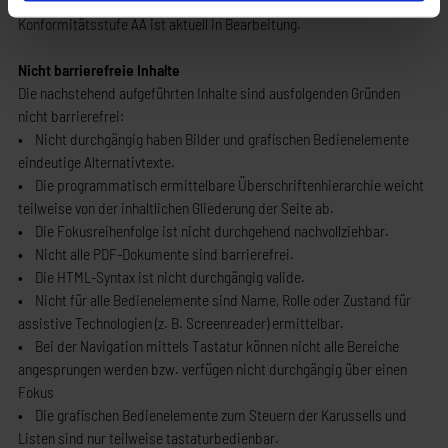
barrierefrei ist. Die Überarbeitung der Webseite nach
Konformitätsstufe AA ist aktuell in Bearbeitung.
Nicht barrierefreie Inhalte
Die nachstehend aufgeführten Inhalte sind ausfolgenden Gründen
nicht barrierefrei:
• Nicht durchgängig haben Bilder und grafischen Bedienelemente
eindeutige Alternativtexte.
• Die programmatisch ermittelbare Überschriftenhierarchie weicht
teilweise von der inhaltlichen Gliederung der Seite ab.
• Die Fokusreihenfolge ist nicht durchgehend nachvollziehbar.
• Nicht alle PDF-Dokumente sind barrierefrei.
• Die HTML-Syntax ist nicht durchgängig valide.
• Nicht für alle Bedienelemente sind Name, Rolle oder Zustand für
assistive Technologien (z. B. Screenreader) ermittelbar.
• Bei der Navigation mittels Tastatur können nicht alle Bereiche
angesprungen werden bzw. verfügen nicht durchgängig über einen
Fokus
• Die grafischen Bedienelemente zum Steuern der Karussells und
Listen sind nur teilweise tastaturbedienbar.