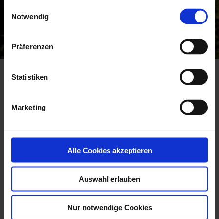
Einwilligungsauswahl
Notwendig
Präferenzen
Startseite
Barrierefreiheitserklärung
Barrierefreiheitserklärung
Statistiken
Barrierefreiheitserklärung
Marketing
Die Gemeinde Kochel a. See ist bemüht, die Webseite www.zwei-
seen-land.de im Einklang mit der Bayerischen E-Government-
Verordnung (BayEGovV) barrierefrei zugänglich zu machen.
Alle Cookies akzeptieren
Diese Erklärung zur Barrierefreiheit gilt für das Angebot des
Webauftritts des Zwei-Seen-Lands.
Auswahl erlauben
Stand der Vereinbarkeit mit den Anforderungen
Die Überprüfung der Seite ergab, dass die digitale Barrierefreiheit
Nur notwendige Cookies
nicht in allen Punkten gegeben ist und der Webauftritt nur teilweise