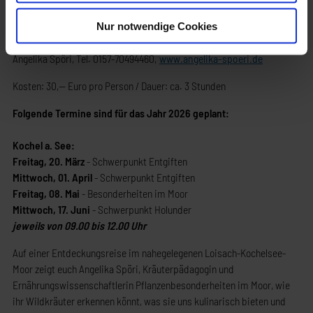
Zubereiten köstlicher Kräuterrezepte und genießt mit Ihnen ein
kleines Kräuter-Picknick.
Nur notwendige Cookies
Informationen, Termine und Anmeldung:
Angelika Spöri, Tel. 0157-70494460,
www.angelika-spoeri.de
Kosten: 30,-- Euro pro Person / Dauer: ca. 3 Stunden
Folgende Termine sind für das Jahr 2026 geplant:
Kochel a. See:
Freitag, 20. März
- Schwerpunkt Entgiften
Mittwoch, 01. April
- Schwerpunkt Entgiften
Freitag, 08. Mai
- Besonderheiten im Moor
Mittwoch, 17. Juni
- Schwerpunkt Holunder
jeweils von 09.00 bis 12.00 Uhr
Auf einer Entdeckungsreise im nahegelegenen Loisach-Kochelsee-
Moor zeigt euch Angelika Spöri, Kräuterpädagogin und
Ernährungswissenschaftlerin Pflanzenbesonderheiten im Moor, wie
ihr Wildkräuter erkennen könnt, was sie uns kulinarisch bieten und