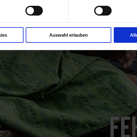
ies
Auswahl erlauben
All
Fe