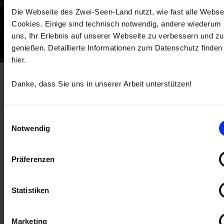
Die Webseite des Zwei-Seen-Land nutzt, wie fast alle Webse
Cookies. Einige sind technisch notwendig, andere wiederum 
uns, Ihr Erlebnis auf unserer Webseite zu verbessern und zu
genießen. Detaillierte Informationen zum Datenschutz finden
hier.
Musik zur Abendstunde
Startseite
Musik zur Abendstunde
Danke, dass Sie uns in unserer Arbeit unterstützen!
Musik zur Abendstunde
Einwilligungsauswahl
Konzert
Notwendig
20 Aug 2026
Präferenzen
Do 19:30 - 00:00 Uhr
Statistiken
Kochel a. See
Evangelische Kirche
Marketing