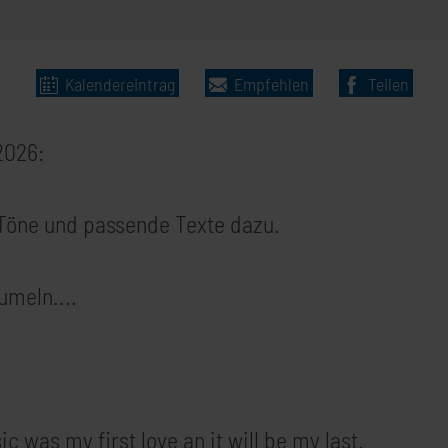
Kalendereintrag
Empfehlen
Teilen
2026:
Töne und passende Texte dazu.
umeln....
 was my first love an it will be my last.