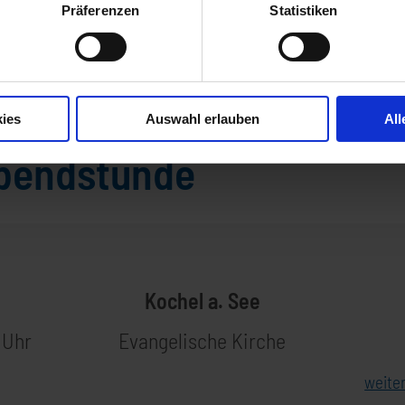
Präferenzen
Statistiken
Musik zur Abendstunde
stunde
ies
Auswahl erlauben
All
Abendstunde
Kochel a. See
 Uhr
Evangelische Kirche
weite