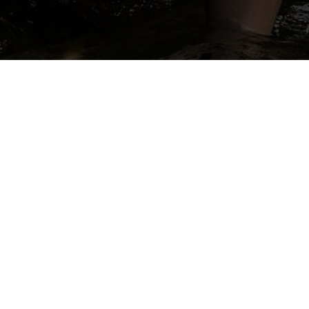
dddd
ragung
Datenschutz
Gemeindeverwaltung
Barrierefreiheitserklärung
Service-Hotline: