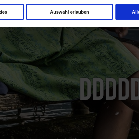
ies
Auswahl erlauben
All
dddd