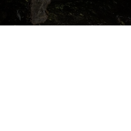
Startseite
ddddddddddddd
ddddddddd
Impressum
Gästebef
Tourismus Walchensee