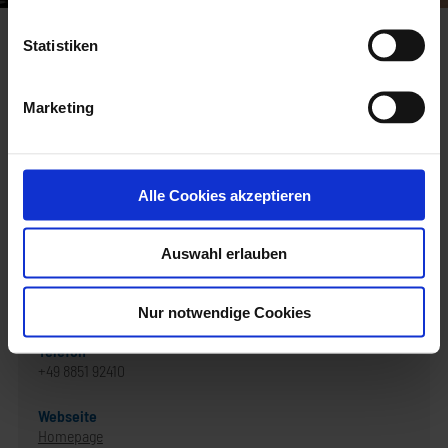
Gasthof Hotel zur Post
Startseite
Gasthof Hotel zur Post
Statistiken
Gasthof Hotel zur Post
Marketing
Hotel und Gasthaus mit Biergarten
Alle Cookies akzeptieren
Kontakt
Auswahl erlauben
Gasthof Hotel zur Post
82431 Kochel a. See
Nur notwendige Cookies
Telefon
+49 8851 92410
Webseite
Homepage