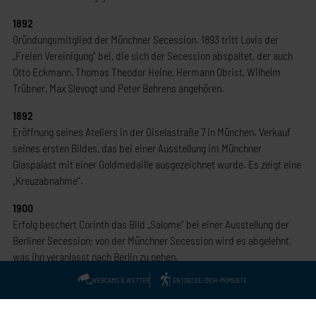
1892
Gründungsmitglied der Münchner Secession. 1893 tritt Lovis der
„Freien Vereinigung“ bei, die sich der Secession abspaltet, der auch
Otto Eckmann, Thomas Theodor Heine, Hermann Obrist, Wilhelm
Trübner, Max Slevogt und Peter Behrens angehören.
1892
Eröffnung seines Ateliers in der Giselastraße 7 in München. Verkauf
seines ersten Bildes, das bei einer Ausstellung im Münchner
Glaspalast mit einer Goldmedaille ausgezeichnet wurde. Es zeigt eine
„Kreuzabnahme“.
1900
Erfolg beschert Corinth das Bild „Salome“ bei einer Ausstellung der
Berliner Secession; von der Münchner Secession wird es abgelehnt,
was ihn veranlasst nach Berlin zu gehen.
WEBCAMS & WETTER
ENTDECKE-DICH-MOMENTE
1901
Am 15. Oktober bezieht Lovis Corinth ein Atelier in Berlin und eröffnet