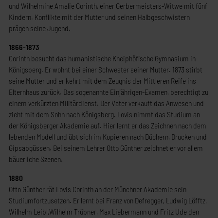
und Wilhelmine Amalie Corinth, einer Gerbermeisters-Witwe mit fünf
Kindern. Konflikte mit der Mutter und seinen Halbgeschwistern
prägen seine Jugend.
1866-1873
Corinth besucht das humanistische Kneiphöfische Gymnasium in
Königsberg. Er wohnt bei einer Schwester seiner Mutter. 1873 stirbt
seine Mutter und er kehrt mit dem Zeugnis der Mittleren Reife ins
Elternhaus zurück. Das sogenannte Einjährigen-Examen, berechtigt zu
einem verkürzten Militärdienst. Der Vater verkauft das Anwesen und
zieht mit dem Sohn nach Königsberg. Lovis nimmt das Studium an
der Königsberger Akademie auf. Hier lernt er das Zeichnen nach dem
lebenden Modell und übt sich im Kopieren nach Büchern, Drucken und
Gipsabgüssen. Bei seinem Lehrer Otto Günther zeichnet er vor allem
bäuerliche Szenen.
1880
Otto Günther rät Lovis Corinth an der Münchner Akademie sein
Studiumfortzusetzen. Er lernt bei Franz von Defregger, Ludwig Löfftz,
Wilhelm Leibl,Wilhelm Trübner, Max Liebermann und Fritz Ude den