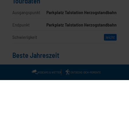
Tourdaten
Ausgangspunkt
Parkplatz Talstation Herzogstandbahn
Endpunkt
Parkplatz Talstation Herzogstandbahn
Schwierigkeit
leicht
Beste Jahreszeit
WEBCAMS & WETTER
ENTDECKE-DICH-MOMENTE
J
F
M
A
M
J
J
A
S
O
N
D
Vom Parkplatz der Herzogstandbahn Talstation geht es zunächst über
die Brücke an der B11 (über den Dainingsbach), danach biegt man
rechts in den Dainingsbachweg ab. Nach ca. 200 m wieder rechts in