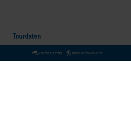
Tourdaten
Ausgangspunkt
Kesselberg Passhöhe
WEBCAMS & WETTER
ENTDECKE-DICH-MOMENTE
Endpunkt
Altjoch oder Schlehdorf
Schwierigkeit
mittel
Beste Jahreszeit
J
F
M
A
M
J
J
A
S
O
N
D