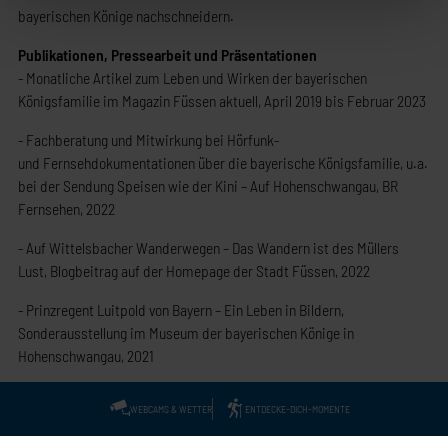
bayerischen Könige nachschneidern.
Publikationen, Pressearbeit und Präsentationen
- Monatliche Artikel zum Leben und Wirken der bayerischen
Königsfamilie im Magazin Füssen aktuell, April 2019 bis Februar 2023
- Fachberatung und Mitwirkung bei Hörfunk-
und Fernsehdokumentationen über die bayerische Königsfamilie, u.a.
bei der Sendung Speisen wie der Kini – Auf Hohenschwangau, BR
Fernsehen, 2022
- Auf Wittelsbacher Wanderwegen – Das Wandern ist des Müllers
Lust, Blogbeitrag auf der Homepage der Stadt Füssen, 2022
- Prinzregent Luitpold von Bayern – Ein Leben in Bildern,
Sonderausstellung im Museum der bayerischen Könige in
Hohenschwangau, 2021
WEBCAMS & WETTER
ENTDECKE-DICH-MOMENTE